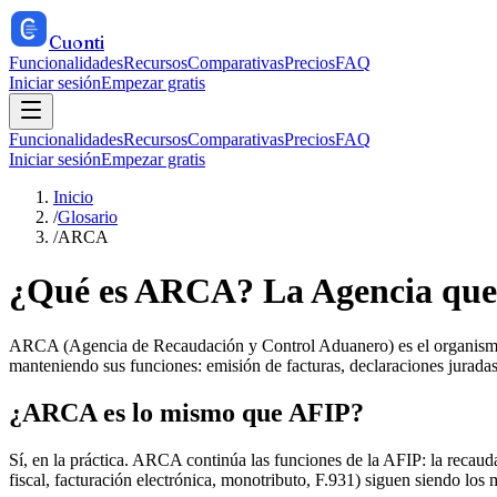
Cuonti
Funcionalidades
Recursos
Comparativas
Precios
FAQ
Iniciar sesión
Empezar gratis
Funcionalidades
Recursos
Comparativas
Precios
FAQ
Iniciar sesión
Empezar gratis
Inicio
/
Glosario
/
ARCA
¿Qué es ARCA? La Agencia que
ARCA (Agencia de Recaudación y Control Aduanero) es el organismo d
manteniendo sus funciones: emisión de facturas, declaraciones juradas
¿ARCA es lo mismo que AFIP?
Sí, en la práctica. ARCA continúa las funciones de la AFIP: la recaudac
fiscal, facturación electrónica, monotributo, F.931) siguen siendo los