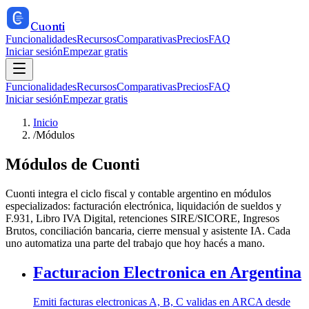
Cuonti
Funcionalidades
Recursos
Comparativas
Precios
FAQ
Iniciar sesión
Empezar gratis
Funcionalidades
Recursos
Comparativas
Precios
FAQ
Iniciar sesión
Empezar gratis
Inicio
/
Módulos
Módulos de Cuonti
Cuonti integra el ciclo fiscal y contable argentino en módulos
especializados: facturación electrónica, liquidación de sueldos y
F.931, Libro IVA Digital, retenciones SIRE/SICORE, Ingresos
Brutos, conciliación bancaria, cierre mensual y asistente IA. Cada
uno automatiza una parte del trabajo que hoy hacés a mano.
Facturacion Electronica en Argentina
Emiti facturas electronicas A, B, C validas en ARCA desde