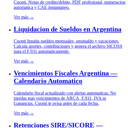
Cuonti. Notas de credito/debito, PDF profesional, numeracion
automatica y CAE instantaneo.
Ver más →
Liquidacion de Sueldos en Argentina
Cuonti liquida sueldos mensuales, aguinaldo y vacaciones.
Calcula aportes, contribuciones y genera el archivo SICOSS
para el F.931 automaticamente.
Ver más →
Vencimientos Fiscales Argentina —
Calendario Automatico
Calendario fiscal actualizado con alertas automaticas. No
pierdas mas vencimientos de ARCA, F.931, IVA ni
Ganancias. Cuonti te avisa antes de cada fecha.
Ver más →
Retenciones SIRE/SICORE —