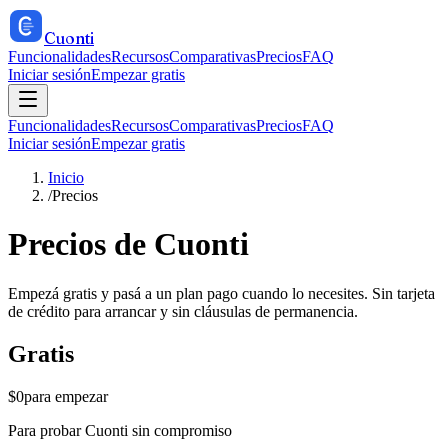
Cuonti
Funcionalidades
Recursos
Comparativas
Precios
FAQ
Iniciar sesión
Empezar gratis
Funcionalidades
Recursos
Comparativas
Precios
FAQ
Iniciar sesión
Empezar gratis
Inicio
/
Precios
Precios de Cuonti
Empezá gratis y pasá a un plan pago cuando lo necesites. Sin tarjeta
de crédito para arrancar y sin cláusulas de permanencia.
Gratis
$0
para empezar
Para probar Cuonti sin compromiso