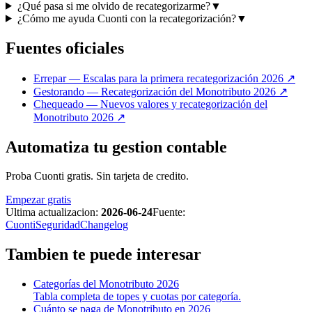
¿Qué pasa si me olvido de recategorizarme?
▼
¿Cómo me ayuda Cuonti con la recategorización?
▼
Fuentes oficiales
Errepar — Escalas para la primera recategorización 2026
↗
Gestorando — Recategorización del Monotributo 2026
↗
Chequeado — Nuevos valores y recategorización del
Monotributo 2026
↗
Automatiza tu gestion contable
Proba Cuonti gratis. Sin tarjeta de credito.
Empezar gratis
Ultima actualizacion:
2026-06-24
Fuente:
Cuonti
Seguridad
Changelog
Tambien te puede interesar
Categorías del Monotributo 2026
Tabla completa de topes y cuotas por categoría.
Cuánto se paga de Monotributo en 2026