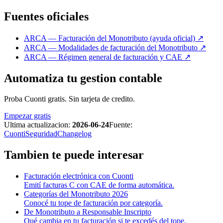
Fuentes oficiales
ARCA — Facturación del Monotributo (ayuda oficial)
↗
ARCA — Modalidades de facturación del Monotributo
↗
ARCA — Régimen general de facturación y CAE
↗
Automatiza tu gestion contable
Proba Cuonti gratis. Sin tarjeta de credito.
Empezar gratis
Ultima actualizacion:
2026-06-24
Fuente:
Cuonti
Seguridad
Changelog
Tambien te puede interesar
Facturación electrónica con Cuonti
Emití facturas C con CAE de forma automática.
Categorías del Monotributo 2026
Conocé tu tope de facturación por categoría.
De Monotributo a Responsable Inscripto
Qué cambia en tu facturación si te excedés del tope.