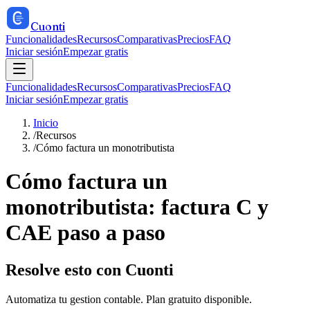
Cuonti
Funcionalidades
Recursos
Comparativas
Precios
FAQ
Iniciar sesión
Empezar gratis
Funcionalidades
Recursos
Comparativas
Precios
FAQ
Iniciar sesión
Empezar gratis
Inicio
/
Recursos
/
Cómo factura un monotributista
Cómo factura un
monotributista: factura C y
CAE paso a paso
Resolve esto con Cuonti
Automatiza tu gestion contable. Plan gratuito disponible.