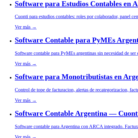
Software para Estudios Contables en A
Cuonti para estudios contables: roles por colaborador, panel cen
Ver más →
Software Contable para PyMEs Argent
Software contable para PyMEs argentinas sin necesidad de ser 
Ver más →
Software para Monotributistas en Arg
Control de tope de facturacion, alertas de recategorizacion, fa
Ver más →
Software Contable Argentina — Cuont
Software contable para Argentina con ARCA integrado. Facturac
Ver más →