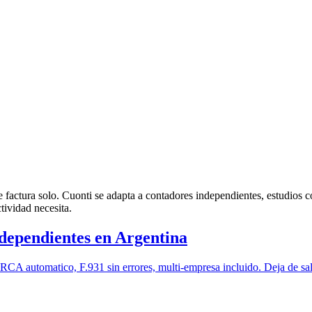
factura solo. Cuonti se adapta a contadores independientes, estudios c
ividad necesita.
dependientes en Argentina
A automatico, F.931 sin errores, multi-empresa incluido. Deja de salta