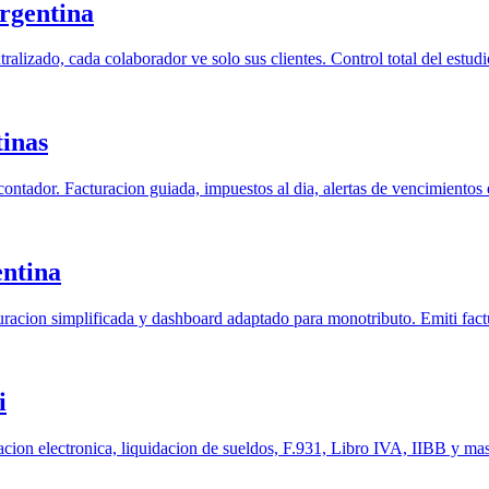
rgentina
tralizado, cada colaborador ve solo sus clientes. Control total del estud
inas
contador. Facturacion guiada, impuestos al dia, alertas de vencimiento
entina
cturacion simplificada y dashboard adaptado para monotributo. Emiti fac
i
ion electronica, liquidacion de sueldos, F.931, Libro IVA, IIBB y ma