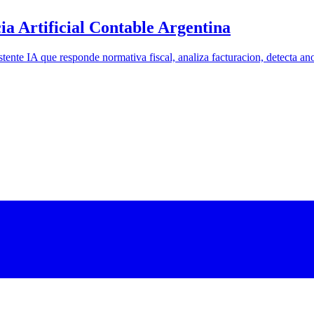
ia Artificial Contable Argentina
istente IA que responde normativa fiscal, analiza facturacion, detecta an