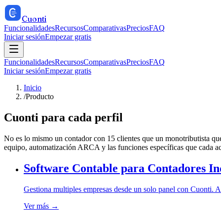
Cuonti
Funcionalidades
Recursos
Comparativas
Precios
FAQ
Iniciar sesión
Empezar gratis
Funcionalidades
Recursos
Comparativas
Precios
FAQ
Iniciar sesión
Empezar gratis
Inicio
/
Producto
Cuonti para cada perfil
No es lo mismo un contador con 15 clientes que un monotributista que 
equipo, automatización ARCA y las funciones específicas que cada act
Software Contable para Contadores In
Gestiona multiples empresas desde un solo panel con Cuonti. ARC
Ver más →