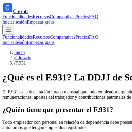
Cuonti
Funcionalidades
Recursos
Comparativas
Precios
FAQ
Iniciar sesión
Empezar gratis
Funcionalidades
Recursos
Comparativas
Precios
FAQ
Iniciar sesión
Empezar gratis
Inicio
/
Glosario
/
F.931
¿Qué es el F.931? La DDJJ de S
El F.931 es la declaración jurada mensual que todo empleador argent
remuneraciones, aportes del trabajador y contribuciones patronales de
¿Quién tiene que presentar el F.931?
Todo empleador con personal en relación de dependencia debe presenta
autónomos que tengan empleados registrados.